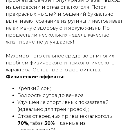
проблемы. Самый популярный отзыв − выход
из депрессии и отказ от алкоголя. Поток
прекрасных мыслей и решений буквально
вытягивают сознание из рутины и настраивает
на активную здоровую и яркую жизнь. По
прошествии нескольких недель качество
жизни заметно улучшается!
Мухомор − это сильное средство от многих
проблем физического и психологического
характера. Основные его достоинства:
Физические эффекты:
Крепкий сон;
Бодрость с утра до вечера;
Улучшение спортивных показателей
(
идеально для тренировок!
);
Отказ от вредных привычек (
алкоголь
70%
, табак
30%
− данные из