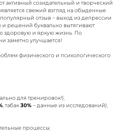
ют активный созидательный и творческий
оявляется свежий взгляд на обыденные
популярный отзыв − выход из депрессии
ей и решений буквально вытягивают
ую здоровую и яркую жизнь. По
и заметно улучшается!
проблем физического и психологического
ально для тренировок!
);
%
, табак
30%
− данные из исследований
);
тельные процессы;