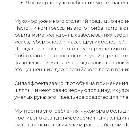
Чрезмерное употребление может нанест
Мухомор уже много столетий традиционно ис
Настои и компрессы из этого гриба помогают
ревматизме, желудочных заболеваниях, забол
желез, туберкулезе и массе других болезней.
Продукт полностью готов к употреблению в с
Соблюдайте осторожность, изучайте рецепты
физическое и ментальное здоровье на новый 
это ценнейший дар российского леса в ваших
Сила эффекта зависит от объема применения 
шляпки имеют равномерную толщину, их удоб
умелых руках это идеальное средство для пл
Мы против употребления мухомора в больши
противопоказан детям, беременным женщина
сильным психологическим расстройством. Пе