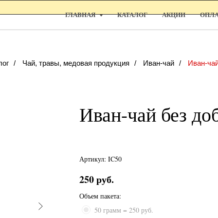
ГЛАВНАЯ
КАТАЛОГ
АКЦИИ
ОПЛА
лог
/
Чай, травы, медовая продукция
/
Иван-чай
/
Иван-чай
Иван-чай без доб
Артикул:
IC50
250
руб.
Объем пакета:
50 грамм = 250 руб.