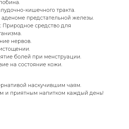
лобина.
лудочно-кишечного тракта.
 аденоме предстательной железы.
: Природное средство для
ганизма.
ние нервов.
истощении.
ятие болей при менструации.
ие на состояние кожи.
тернативой наскучившим чаям.
м и приятным напитком каждый день!